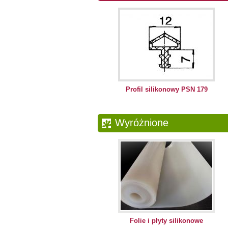
Profil silikonowy PSN 179
Wyróżnione
Folie i płyty silikonowe