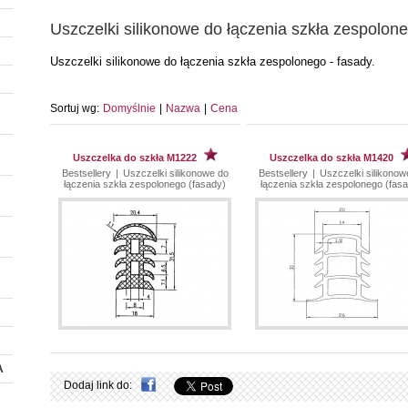
Uszczelki silikonowe do łączenia szkła zespolone
Uszczelki silikonowe do łączenia szkła zespolonego - fasady.
Sortuj wg:
Domyślnie
|
Nazwa
|
Cena
Uszczelka do szkła M1222
Uszczelka do szkła M1420
Bestsellery
|
Uszczelki silikonowe do
Bestsellery
|
Uszczelki silikonow
łączenia szkła zespolonego (fasady)
łączenia szkła zespolonego (fas
A
Dodaj link do: