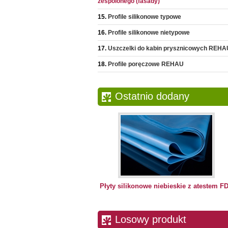
zespolonego (fasady)
Profile silikonowe typowe
Profile silikonowe nietypowe
Uszczelki do kabin prysznicowych REHA
Profile poręczowe REHAU
Ostatnio dodany
Płyty silikonowe niebieskie z atestem F
Losowy produkt