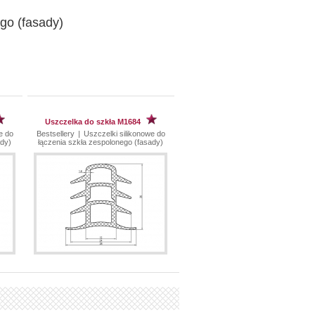
go (fasady)
Uszczelka do szkła M1684
e do
Bestsellery
|
Uszczelki silikonowe do
ady)
łączenia szkła zespolonego (fasady)