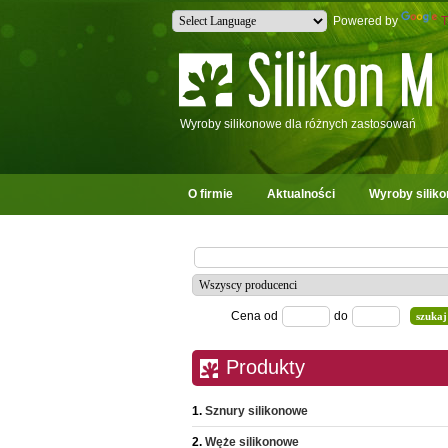
Powered by
T
Wyroby silikonowe dla różnych zastosowań
O firmie
Aktualności
Wyroby silik
Cena od
do
Produkty
Sznury silikonowe
Węże silikonowe