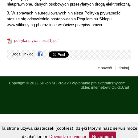
nieuprawnione, danych osobowych przesyłanych drogą elektroniczną.
3. W sprawach nieuregulowanych niniejszą Polityką prywatności
stosuje się odpowiednio postanowienia Regulaminu Sklepu
www.silikony.ng.pl oraz inne właściwe przepisy prawa
polityka-prywatnosci[1].pdf
Dodaj link do:
« powrót
drukuj
Copyright © 2012
Silikon M
|
Projekt i wykonanie projektgraficzny.com
Sklep internetowy Quick.Cart
Ta strona używa ciasteczek (cookies), dzięki którym nasz serwis może
działać lepiej.
Dowiedz się więcej
Rozumiem