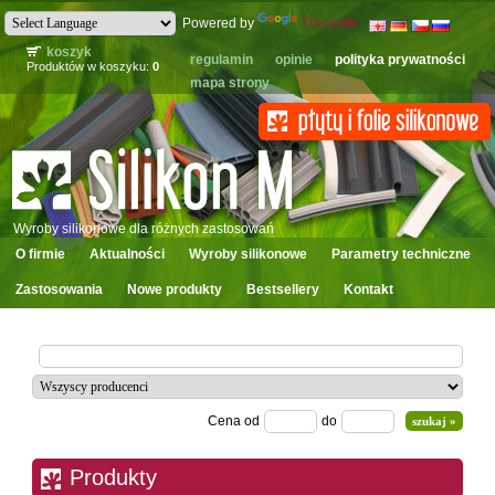
Powered by
Translate
koszyk
regulamin
opinie
polityka prywatności
Produktów w koszyku:
0
mapa strony
Wyroby silikonowe dla różnych zastosowań
O firmie
Aktualności
Wyroby silikonowe
Parametry techniczne
Zastosowania
Nowe produkty
Bestsellery
Kontakt
Cena od
do
Produkty