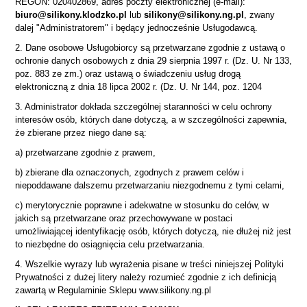
REGON: 020402869, adres poczty elektronicznej (e-mail):
biuro@silikony.klodzko.pl
lub
silikony@silikony.ng.pl
, zwany
dalej "Administratorem" i będący jednocześnie Usługodawcą.
2. Dane osobowe Usługobiorcy są przetwarzane zgodnie z ustawą o
ochronie danych osobowych z dnia 29 sierpnia 1997 r. (Dz. U. Nr 133,
poz. 883 ze zm.) oraz ustawą o świadczeniu usług drogą
elektroniczną z dnia 18 lipca 2002 r. (Dz. U. Nr 144, poz. 1204
3. Administrator dokłada szczególnej staranności w celu ochrony
interesów osób, których dane dotyczą, a w szczególności zapewnia,
że zbierane przez niego dane są:
a) przetwarzane zgodnie z prawem,
b) zbierane dla oznaczonych, zgodnych z prawem celów i
niepoddawane dalszemu przetwarzaniu niezgodnemu z tymi celami,
c) merytorycznie poprawne i adekwatne w stosunku do celów, w
jakich są przetwarzane oraz przechowywane w postaci
umożliwiającej identyfikację osób, których dotyczą, nie dłużej niż jest
to niezbędne do osiągnięcia celu przetwarzania.
4. Wszelkie wyrazy lub wyrażenia pisane w treści niniejszej Polityki
Prywatności z dużej litery należy rozumieć zgodnie z ich definicją
zawartą w Regulaminie Sklepu www.silikony.ng.pl