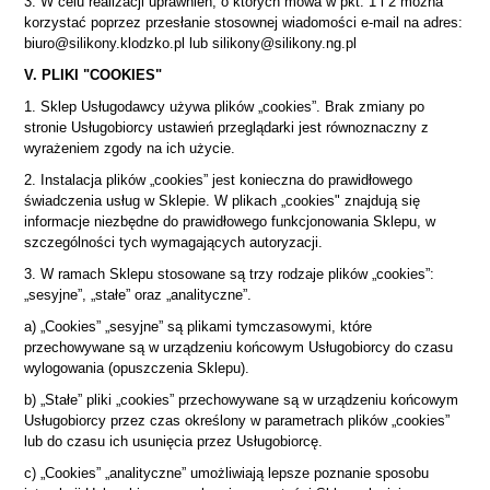
3. W celu realizacji uprawnień, o których mowa w pkt. 1 i 2 można
korzystać poprzez przesłanie stosownej wiadomości e-mail na adres:
biuro@silikony.klodzko.pl lub silikony@silikony.ng.pl
V. PLIKI "COOKIES"
1. Sklep Usługodawcy używa plików „cookies”. Brak zmiany po
stronie Usługobiorcy ustawień przeglądarki jest równoznaczny z
wyrażeniem zgody na ich użycie.
2. Instalacja plików „cookies” jest konieczna do prawidłowego
świadczenia usług w Sklepie. W plikach „cookies" znajdują się
informacje niezbędne do prawidłowego funkcjonowania Sklepu, w
szczególności tych wymagających autoryzacji.
3. W ramach Sklepu stosowane są trzy rodzaje plików „cookies”:
„sesyjne”, „stałe” oraz „analityczne”.
a) „Cookies” „sesyjne” są plikami tymczasowymi, które
przechowywane są w urządzeniu końcowym Usługobiorcy do czasu
wylogowania (opuszczenia Sklepu).
b) „Stałe” pliki „cookies” przechowywane są w urządzeniu końcowym
Usługobiorcy przez czas określony w parametrach plików „cookies”
lub do czasu ich usunięcia przez Usługobiorcę.
c) „Cookies” „analityczne” umożliwiają lepsze poznanie sposobu