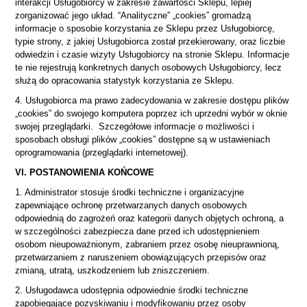
interakcji Usługobiorcy w zakresie zawartości Sklepu, lepiej
zorganizować jego układ. “Analityczne” „cookies” gromadzą
informacje o sposobie korzystania ze Sklepu przez Usługobiorcę,
typie strony, z jakiej Usługobiorca został przekierowany, oraz liczbie
odwiedzin i czasie wizyty Usługobiorcy na stronie Sklepu. Informacje
te nie rejestrują konkretnych danych osobowych Usługobiorcy, lecz
służą do opracowania statystyk korzystania ze Sklepu.
4. Usługobiorca ma prawo zadecydowania w zakresie dostępu plików
„cookies” do swojego komputera poprzez ich uprzedni wybór w oknie
swojej przeglądarki. Szczegółowe informacje o możliwości i
sposobach obsługi plików „cookies” dostępne są w ustawieniach
oprogramowania (przeglądarki internetowej).
VI. POSTANOWIENIA KOŃCOWE
1. Administrator stosuje środki techniczne i organizacyjne
zapewniające ochronę przetwarzanych danych osobowych
odpowiednią do zagrożeń oraz kategorii danych objętych ochroną, a
w szczególności zabezpiecza dane przed ich udostępnieniem
osobom nieupoważnionym, zabraniem przez osobę nieuprawnioną,
przetwarzaniem z naruszeniem obowiązujących przepisów oraz
zmianą, utratą, uszkodzeniem lub zniszczeniem.
2. Usługodawca udostępnia odpowiednie środki techniczne
zapobiegające pozyskiwaniu i modyfikowaniu przez osoby