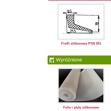
Profil silikonowy PSN 051
Wyróżnione
Folie i płyty silikonowe