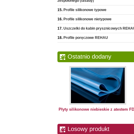
zespolonego (fasady)
Profile silikonowe typowe
Profile silikonowe nietypowe
Uszczelki do kabin prysznicowych REHA
Profile poręczowe REHAU
Ostatnio dodany
Płyty silikonowe niebieskie z atestem F
Losowy produkt