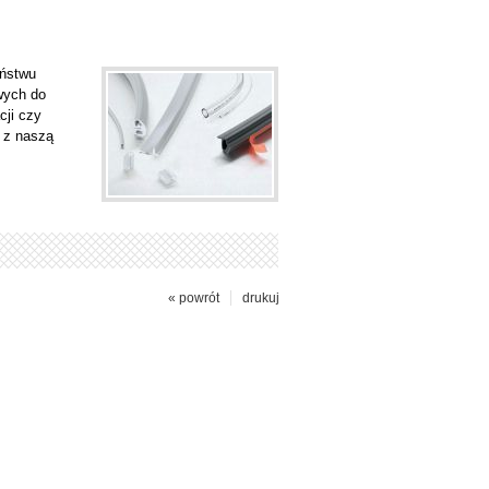
ństwu
wych do
ji czy
 z naszą
« powrót
drukuj