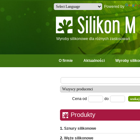
Powered by
T
Wyroby silikonowe dla różnych zastosowań
O firmie
Aktualności
Wyroby silik
Cena od
do
Produkty
Sznury silikonowe
Węże silikonowe