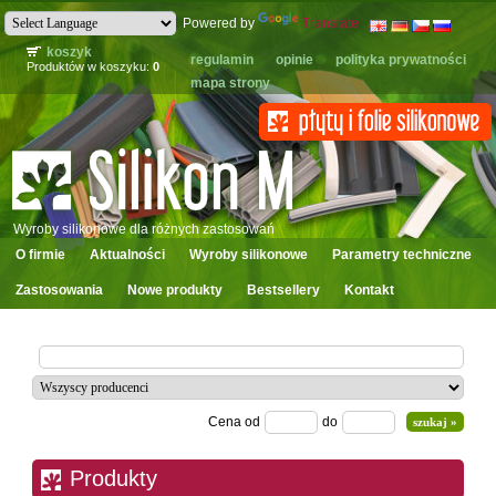
Powered by
Translate
koszyk
regulamin
opinie
polityka prywatności
Produktów w koszyku:
0
mapa strony
Wyroby silikonowe dla różnych zastosowań
O firmie
Aktualności
Wyroby silikonowe
Parametry techniczne
Zastosowania
Nowe produkty
Bestsellery
Kontakt
Cena od
do
Produkty