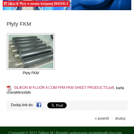
Płyty FKM
Płyty FKM
SILIKON M FLUOR A COM FPM FKM SHEET PRODUCTS.pdf
,
karta
charakterystyki
Dodaj link do:
« powrót
drukuj
Copyright © 2012
Silikon M
|
Projekt i wykonanie projektgraficzny.com