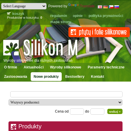
Powered by
Translate
koszyk
regulamin
opinie
polityka prywatności
Produktów w koszyku:
0
mapa strony
Wyroby silikonowe dla różnych zastosowań
O firmie
Aktualności
Wyroby silikonowe
Parametry techniczne
Zastosowania
Nowe produkty
Bestsellery
Kontakt
Cena od
do
Produkty