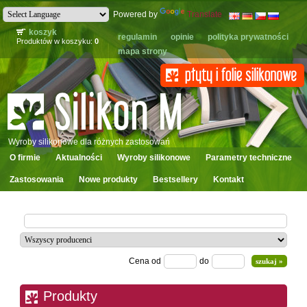
Powered by
Translate
koszyk
regulamin
opinie
polityka prywatności
Produktów w koszyku:
0
mapa strony
Wyroby silikonowe dla różnych zastosowań
O firmie
Aktualności
Wyroby silikonowe
Parametry techniczne
Zastosowania
Nowe produkty
Bestsellery
Kontakt
Cena od
do
Produkty