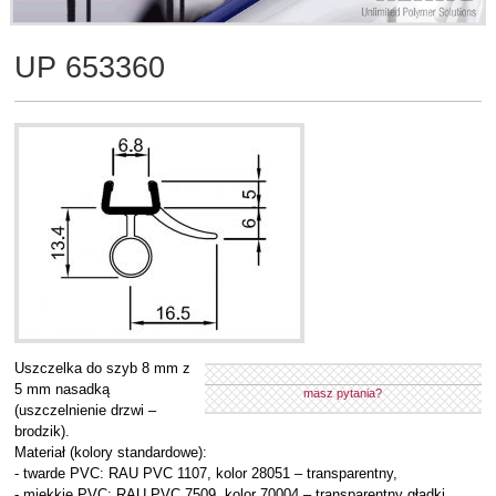
UP 653360
Uszczelka do szyb 8 mm z
5 mm nasadką
masz pytania?
(uszczelnienie drzwi –
brodzik).
Materiał (kolory standardowe):
- twarde PVC: RAU PVC 1107, kolor 28051 – transparentny,
- miękkie PVC: RAU PVC 7509, kolor 70004 – transparentny gładki,