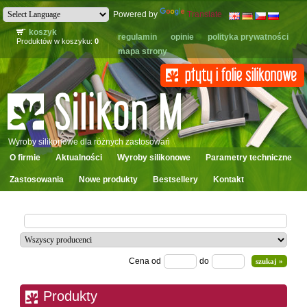
Powered by
Translate
koszyk
regulamin
opinie
polityka prywatności
Produktów w koszyku:
0
mapa strony
Wyroby silikonowe dla różnych zastosowań
O firmie
Aktualności
Wyroby silikonowe
Parametry techniczne
Zastosowania
Nowe produkty
Bestsellery
Kontakt
Cena od
do
Produkty