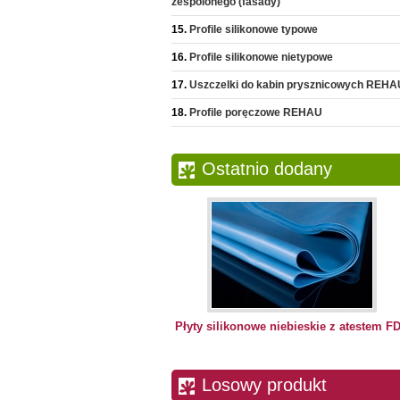
zespolonego (fasady)
Profile silikonowe typowe
Profile silikonowe nietypowe
Uszczelki do kabin prysznicowych REHA
Profile poręczowe REHAU
Ostatnio dodany
Płyty silikonowe niebieskie z atestem F
Losowy produkt