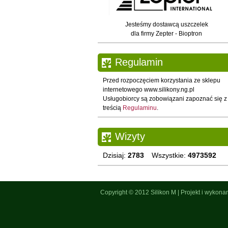
Jesteśmy dostawcą uszczelek
dla firmy Zepter - Bioptron
Regulamin
Przed rozpoczęciem korzystania ze sklepu
internetowego www.silikony.ng.pl
Usługobiorcy są zobowiązani zapoznać się z
treścią
Regulaminu
.
Wizyty
Dzisiaj:
2783
Wszystkie:
4973592
Copyright © 2012
Silikon M
|
Projekt i wykona