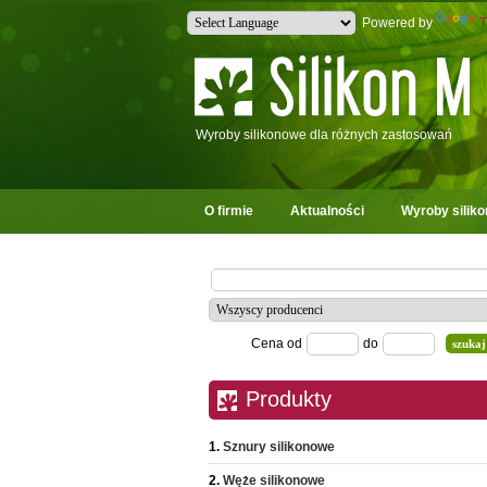
Powered by
T
Wyroby silikonowe dla różnych zastosowań
O firmie
Aktualności
Wyroby silik
Cena od
do
Produkty
Sznury silikonowe
Węże silikonowe