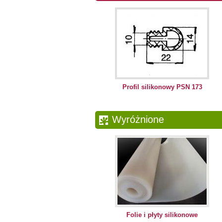
Profil silikonowy PSN 173
Wyróżnione
Folie i płyty silikonowe