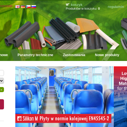
koszyk
ranslate
regulamin
Produktów w koszyku:
0
onowe
Parametry techniczne
Zastosowania
Nowe produkty