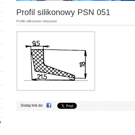
Profil silikonowy PSN 051
Profile silikonowe nietypowe
Dodaj link do:
A