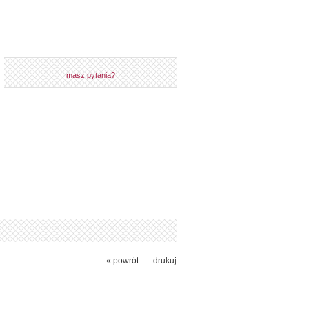
masz pytania?
« powrót
drukuj