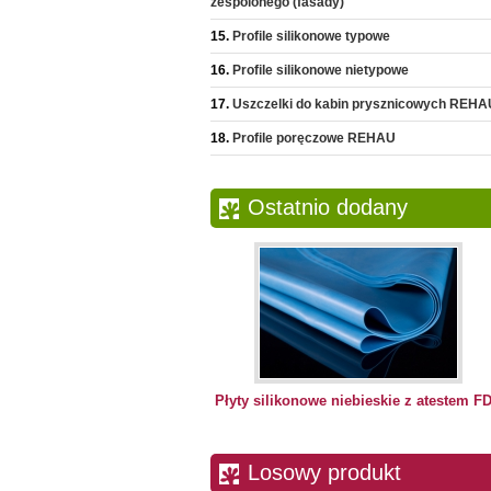
zespolonego (fasady)
Profile silikonowe typowe
Profile silikonowe nietypowe
Uszczelki do kabin prysznicowych REHA
Profile poręczowe REHAU
Ostatnio dodany
Płyty silikonowe niebieskie z atestem F
Losowy produkt