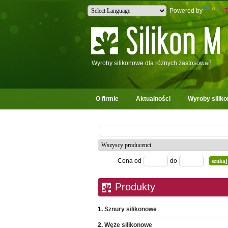
Powered by
T
Wyroby silikonowe dla różnych zastosowań
O firmie
Aktualności
Wyroby silik
Cena od
do
Produkty
Sznury silikonowe
Węże silikonowe