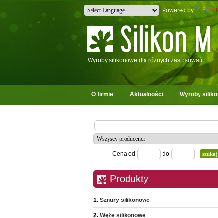
Powered by
T
Wyroby silikonowe dla różnych zastosowań
O firmie
Aktualności
Wyroby silik
Cena od
do
Produkty
Sznury silikonowe
Węże silikonowe