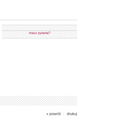
masz pytania?
« powrót
drukuj