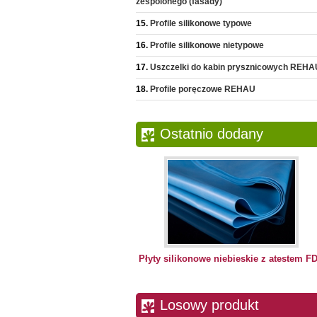
zespolonego (fasady)
Profile silikonowe typowe
Profile silikonowe nietypowe
Uszczelki do kabin prysznicowych REHA
Profile poręczowe REHAU
Ostatnio dodany
Płyty silikonowe niebieskie z atestem F
Losowy produkt