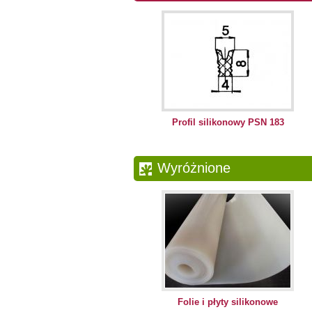
Profil silikonowy PSN 183
Wyróżnione
Folie i płyty silikonowe