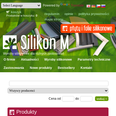
Powered by
Translate
koszyk
regulamin
opinie
polityka prywatności
Produktów w koszyku:
0
mapa strony
Wyroby silikonowe dla różnych zastosowań
O firmie
Aktualności
Wyroby silikonowe
Parametry techniczne
Zastosowania
Nowe produkty
Bestsellery
Kontakt
Cena od
do
Produkty