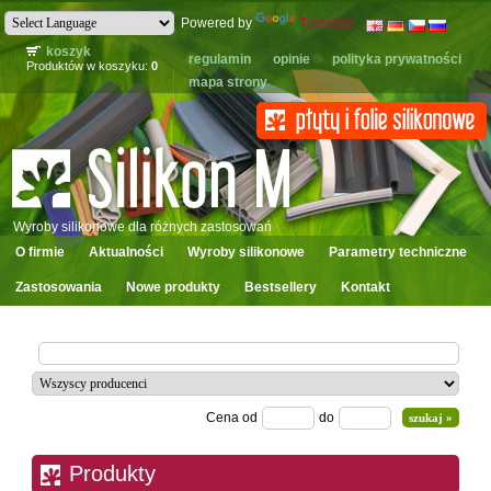
Powered by
Translate
koszyk
regulamin
opinie
polityka prywatności
Produktów w koszyku:
0
mapa strony
Wyroby silikonowe dla różnych zastosowań
O firmie
Aktualności
Wyroby silikonowe
Parametry techniczne
Zastosowania
Nowe produkty
Bestsellery
Kontakt
Cena od
do
Produkty