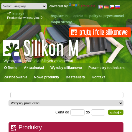
Powered by
Translate
koszyk
regulamin
opinie
polityka prywatności
Produktów w koszyku:
0
mapa strony
Wyroby silikonowe dla różnych zastosowań
O firmie
Aktualności
Wyroby silikonowe
Parametry techniczne
Zastosowania
Nowe produkty
Bestsellery
Kontakt
Cena od
do
Produkty