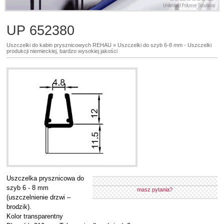
UP 652380
Uszczelki do kabin prysznicowych REHAU
»
Uszczelki do szyb 6-8 mm - Uszczelki
produkcji niemieckiej, bardzo wysokiej jakości
Uszczelka prysznicowa do
szyb 6 - 8 mm
masz pytania?
(uszczelnienie drzwi –
brodzik).
Kolor transparentny