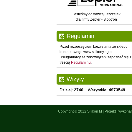
Jesteśmy dostawcą uszczelek
dla firmy Zepter - Bioptron
Regulamin
Przed rozpoczęciem korzystania ze sklepu
internetowego www.silikony.ng.pl
Usługobiorcy są zobowiązani zapoznać się z
treścią
Regulaminu
.
Wizyty
Dzisiaj:
2740
Wszystkie:
4973549
Copyright © 2012
Silikon M
|
Projekt i wykona