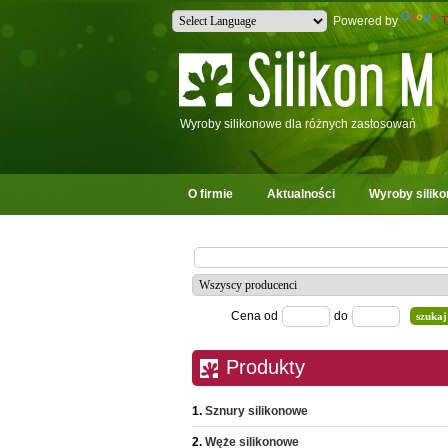
Powered by
T
Wyroby silikonowe dla różnych zastosowań
O firmie
Aktualności
Wyroby silik
Cena od
do
Produkty
Sznury silikonowe
Węże silikonowe