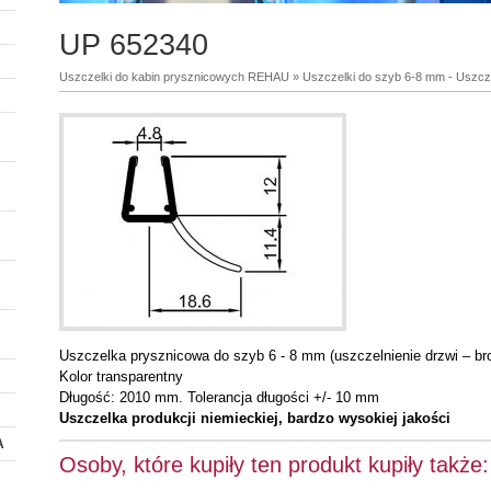
UP 652340
Uszczelki do kabin prysznicowych REHAU
»
Uszczelki do szyb 6-8 mm - Uszczel
Uszczelka prysznicowa do szyb 6 - 8 mm (uszczelnienie drzwi – bro
Kolor transparentny
Długość: 2010 mm. Tolerancja długości +/- 10 mm
Uszczelka produkcji niemieckiej, bardzo wysokiej jakości
A
Osoby, które kupiły ten produkt kupiły także: