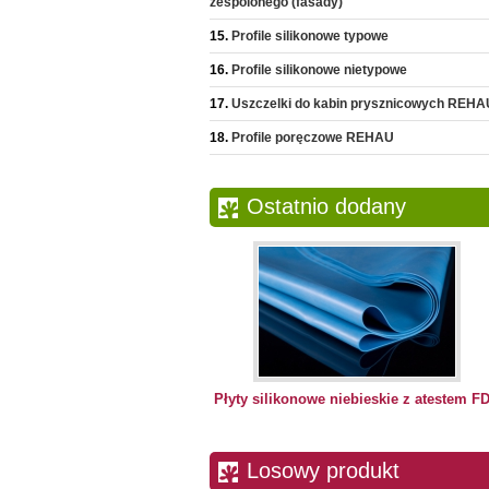
zespolonego (fasady)
Profile silikonowe typowe
Profile silikonowe nietypowe
Uszczelki do kabin prysznicowych REHA
Profile poręczowe REHAU
Ostatnio dodany
Płyty silikonowe niebieskie z atestem F
Losowy produkt