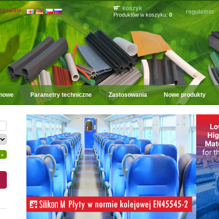
koszyk
ranslate
regulamin
Produktów w koszyku:
0
onowe
Parametry techniczne
Zastosowania
Nowe produkty