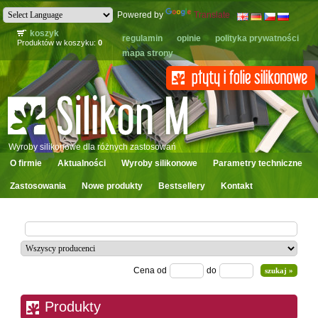
Powered by
Translate
koszyk
regulamin
opinie
polityka prywatności
Produktów w koszyku:
0
mapa strony
Wyroby silikonowe dla różnych zastosowań
O firmie
Aktualności
Wyroby silikonowe
Parametry techniczne
Zastosowania
Nowe produkty
Bestsellery
Kontakt
Cena od
do
Produkty