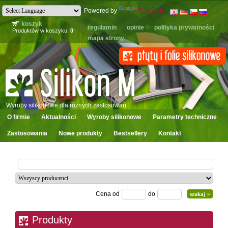
Powered by
Translate
koszyk
regulamin
opinie
polityka prywatności
Produktów w koszyku:
0
mapa strony
Wyroby silikonowe dla różnych zastosowań
O firmie
Aktualności
Wyroby silikonowe
Parametry techniczne
Zastosowania
Nowe produkty
Bestsellery
Kontakt
Cena od
do
Produkty