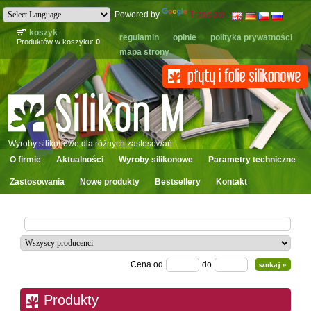
Powered by
Translate
koszyk
regulamin
opinie
polityka prywatności
Produktów w koszyku:
0
mapa strony
Wyroby silikonowe dla różnych zastosowań
O firmie
Aktualności
Wyroby silikonowe
Parametry techniczne
Zastosowania
Nowe produkty
Bestsellery
Kontakt
Cena od
do
Produkty