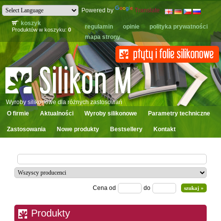
Powered by
Translate
koszyk
regulamin
opinie
polityka prywatności
Produktów w koszyku:
0
mapa strony
Wyroby silikonowe dla różnych zastosowań
O firmie
Aktualności
Wyroby silikonowe
Parametry techniczne
Zastosowania
Nowe produkty
Bestsellery
Kontakt
Cena od
do
Produkty