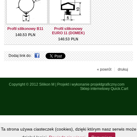
Profil silikonowy B11
Profil silikonowy
EURO 11 (DOMEK)
140.53
PLN
140.53
PLN
Dodaj link do:
« powrót
drukuj
Copyright © 2012
Silikon M
|
Projekt i wykonanie projektgraficzny.com
Sklep internetowy Quick.Cart
Ta strona używa ciasteczek (cookies), dzięki którym nasz serwis może