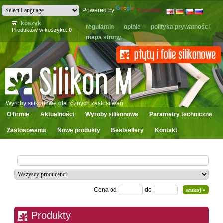
Powered by
Translate
koszyk
regulamin
opinie
polityka prywatności
Produktów w koszyku:
0
mapa strony
Wyroby silikonowe dla różnych zastosowań
O firmie
Aktualności
Wyroby silikonowe
Parametry techniczne
Zastosowania
Nowe produkty
Bestsellery
Kontakt
Cena od
do
Produkty