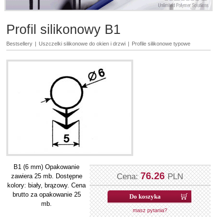
Profil silikonowy B1
Bestsellery
|
Uszczelki silikonowe do okien i drzwi
|
Profile silikonowe typowe
B1 (6 mm) Opakowanie
76.26
Cena:
PLN
zawiera 25 mb. Dostępne
kolory: biały, brązowy. Cena
brutto za opakowanie 25
mb.
masz pytania?