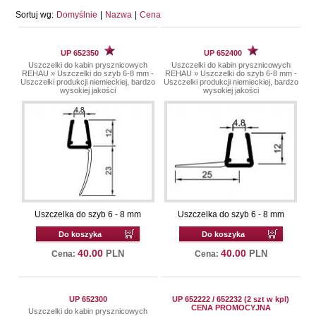
Sortuj wg:
Domyślnie
|
Nazwa
|
Cena
UP 652350
UP 652400
Uszczelki do kabin prysznicowych
Uszczelki do kabin prysznicowych
REHAU
»
Uszczelki do szyb 6-8 mm -
REHAU
»
Uszczelki do szyb 6-8 mm -
Uszczelki produkcji niemieckiej, bardzo
Uszczelki produkcji niemieckiej, bardzo
wysokiej jakości
wysokiej jakości
Uszczelka do szyb 6 - 8 mm
Uszczelka do szyb 6 - 8 mm
Do koszyka
Do koszyka
40.00
40.00
PLN
PLN
Cena:
Cena:
UP 652300
UP 652222 / 652232 (2 szt w kpl)
CENA PROMOCYJNA
Uszczelki do kabin prysznicowych