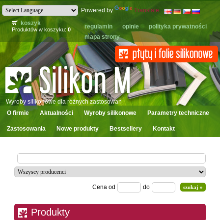
Powered by
Translate
koszyk
regulamin
opinie
polityka prywatności
Produktów w koszyku:
0
mapa strony
Wyroby silikonowe dla różnych zastosowań
O firmie
Aktualności
Wyroby silikonowe
Parametry techniczne
Zastosowania
Nowe produkty
Bestsellery
Kontakt
Cena od
do
Produkty